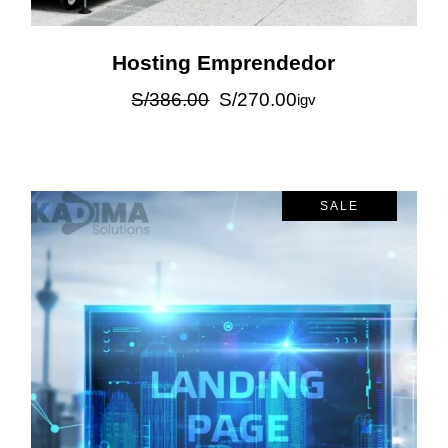
Hosting Emprendedor
S/
386.00
S/
270.00
igv
SALE