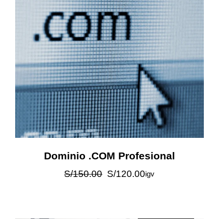
Dominio .COM Profesional
S/
150.00
S/
120.00
igv