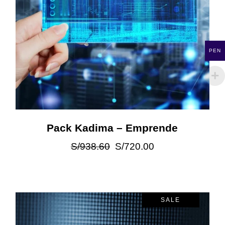
PEN
Pack Kadima – Emprende
S/
938.60
S/
720.00
SALE