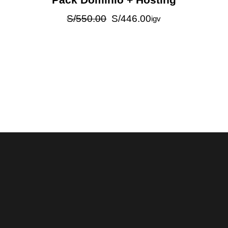
S/
550.00
S/
446.00
igv